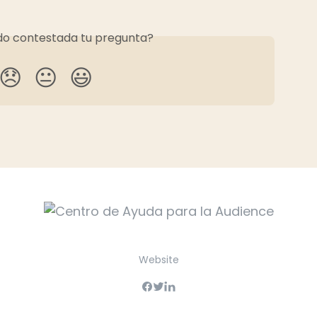
o contestada tu pregunta?
😞
😐
😃
Website