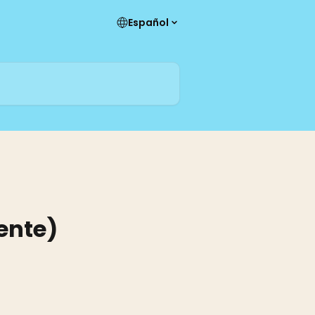
Español
gente)