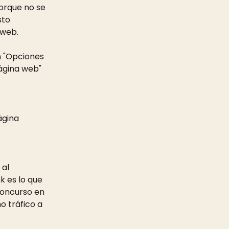
porque no se 
sto 
 web.
n "Opciones 
ágina web" 
ágina 
 al 
 es lo que 
concurso en 
o tráfico a 