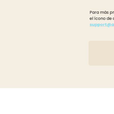
Para más pr
el ícono de
support@a