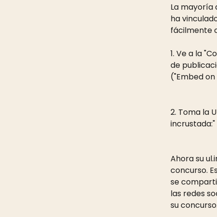
La mayoría d
ha vinculado
fácilmente c
1. Ve a la "
de publicaci
("Embed on
2. Toma la U
incrustada:"
Ahora su ul.i
concurso. Es
se comparti
las redes so
su concurso