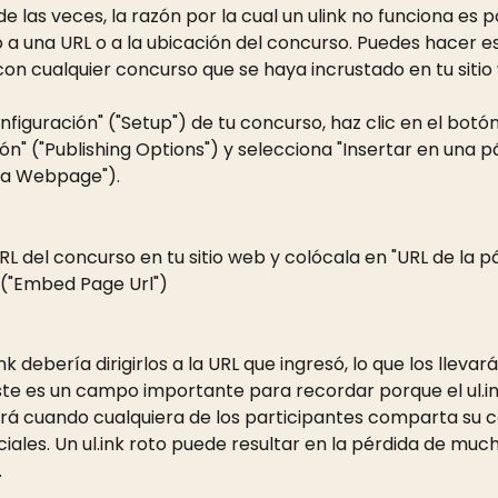
e las veces, la razón por la cual un ulink no funciona es 
 a una URL o a la ubicación del concurso. Puedes hacer e
on cualquier concurso que se haya incrustado en tu sitio
Configuración" ("Setup") de tu concurso, haz clic en el botó
ón" ("Publishing Options") y selecciona "Insertar en una p
 a Webpage").
RL del concurso en tu sitio web y colócala en "URL de la p
 ("Embed Page Url")
nk debería dirigirlos a la URL que ingresó, lo que los llevará
te es un campo importante para recordar porque el ul.ink
rá cuando cualquiera de los participantes comparta su 
ciales. Un ul.ink roto puede resultar en la pérdida de much
.